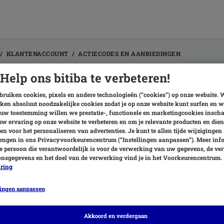
KLANTENACCOUNT
ACTIECODES EN AANBIEDINGEN
Help ons bitiba te verbeteren!
n actiecode werkt niet
ruiken cookies, pixels en andere technologieën (“cookies”) op onze website. 
ken absoluut noodzakelijke cookies zodat je op onze website kunt surfen en w
e actiecode niet, probeer dan het volgende:
uw toestemming willen we prestatie-, functionele en marketingcookies insch
w ervaring op onze website te verbeteren en om je relevante producten en dien
Kopieer en plak de code om een foutieve invoer te voorkomen
en voor het personaliseren van advertenties. Je kunt te allen tijde wijzigingen
ls je de code handmatig invoert, controleer of de cijfers en/of letters co
ngen in ons Privacyvoorkeurencentrum (“Instellingen aanpassen”). Meer inf
Verwijder alle spaties
e persoon die verantwoordelijk is voor de verwerking van uw gegevens, de ve
Mogelijk geldt er een minimum bestelbedrag om de actiecode in te kunnen
nsgegevens en het doel van de verwerking vind je in het Voorkeurencentrum.
aring
Als het totaal van de winkelwagen lager is dan de waarde van de coupon
lingen aanpassen
Per bestelling kun je één actiecode inwisselen.
rdere vragen kun je contact opnemen met onze
klantenservice
.
Akkoord en verdergaan