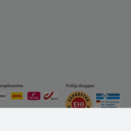
orgdiensten
Veilig shoppen