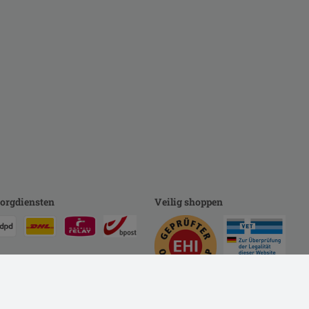
orgdiensten
Veilig shoppen