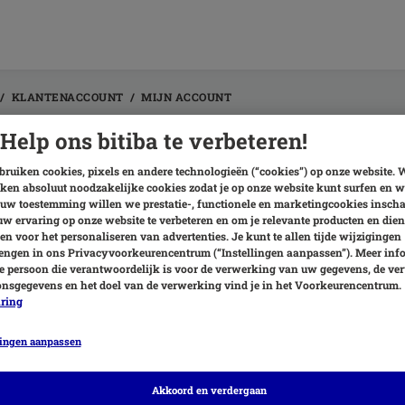
KLANTENACCOUNT
MIJN ACCOUNT
Help ons bitiba te verbeteren!
 zijn de voordelen van een accou
ruiken cookies, pixels en andere technologieën (“cookies”) op onze website. 
ken absoluut noodzakelijke cookies zodat je op onze website kunt surfen en w
 vele voordelen. In je account kun je onder andere:
uw toestemming willen we prestatie-, functionele en marketingcookies insch
w ervaring op onze website te verbeteren en om je relevante producten en dien
en voor het personaliseren van advertenties. Je kunt te allen tijde wijzigingen
Je huidige
bestelling
volgen
ngen in ons Privacyvoorkeurencentrum (“Instellingen aanpassen”). Meer inf
Je
persoonlijke gegevens
wijzigen
e persoon die verantwoordelijk is voor de verwerking van uw gegevens, de ve
Je
favoriete producten
opnieuw bestellen
nsgegevens en het doel van de verwerking vind je in het Voorkeurencentrum.
Stempels
sparen en bekijken
aring
Een bitiba
abonnement
aanmaken en beheren
Je
nieuwsbriefinschrijving
aanpassen
lingen aanpassen
Akkoord en verdergaan